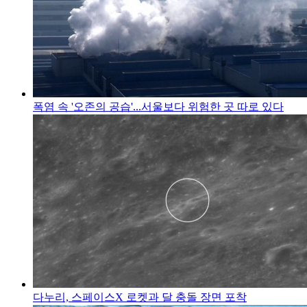
폭염 속 '오존의 공습'...서울보다 위험한 곳 따로 있다
다누리, 스페이스X 로켓과 달 충돌 장면 포착