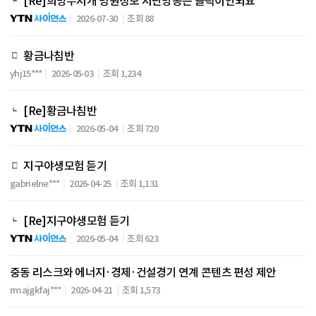
[Re]희망무지개 병원정보 지난방송은 클릭이안되요
2026-07-30
조회 88
황금나침반
yhj15***
2026-05-03
조회 1,234
[Re]황금나침반
2026-05-04
조회 720
지구야생모험 듣기
gabrielne***
2026-04-25
조회 1,131
[Re]지구야생모험 듣기
2026-05-04
조회 623
중동 리스크와 에너지·경제·건설경기 연계 콘텐츠 편성 제안
rmajgkfaj***
2026-04-21
조회 1,573